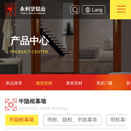
Lang
产品中心
PRODUCT CENTER
新品推荐
建筑型材
家装型材
系统门窗
装
半隐框幕墙
ARCHITECTURE PROFILE
半隐框幕墙
明框、隐框、半隐幕墙
明框幕墙