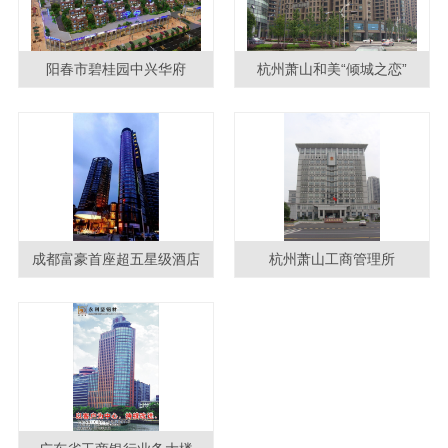
阳春市碧桂园中兴华府
杭州萧山和美“倾城之恋”
成都富豪首座超五星级酒店
杭州萧山工商管理所