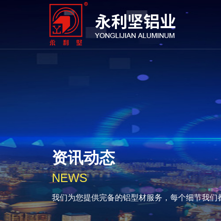
资讯动态
NEWS
我们为您提供完备的铝型材服务，每个细节我们