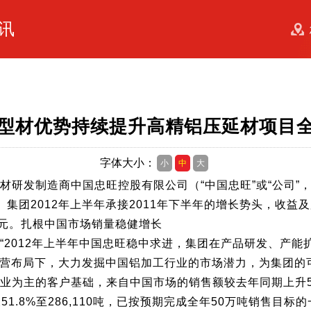
讯
型材优势持续提升高精铝压延材项目
字体大小：
小
中
大
研发制造商中国忠旺控股有限公司（“中国忠旺”或“公司”，连
。集团2012年上半年承接2011年下半年的增长势头，收益
.4亿元。扎根中国市场销量稳健增长
“2012年上半年中国忠旺稳中求进，集团在产品研发、产
经营布局下，大力发掘中国铝加工行业的市场潜力，为集团的
为主的客户基础，来自中国市场的销售额较去年同期上升51.
1.8%至286,110吨，已按预期完成全年50万吨销售目