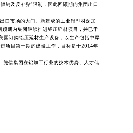
倾销及反补贴”限制，因此回顾期内集团出口
启出口市场的大门。新建成的工业铝型材深加
发回顾期内集团继续推进铝压延材项目，并已于
美国订购铝压延材生产设备，以生产包括中厚
进项目第一期的建设工作，目标是于2014年
。凭借集团在铝加工行业的技术优势、人才储