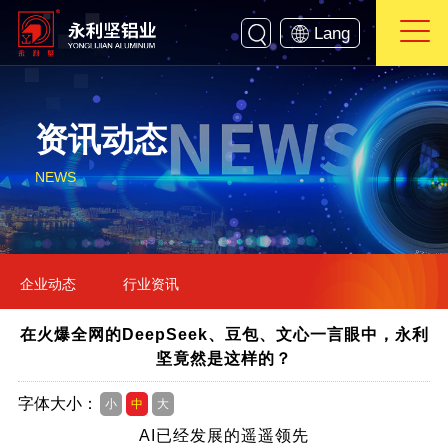
Lang
资讯动态
NEWS
企业动态
行业资讯
在火爆全网的DeepSeek、豆包、文心一言眼中，永利
坚竟然是这样的？
字体大小：
小
中
大
AI已经发展的遥遥领先