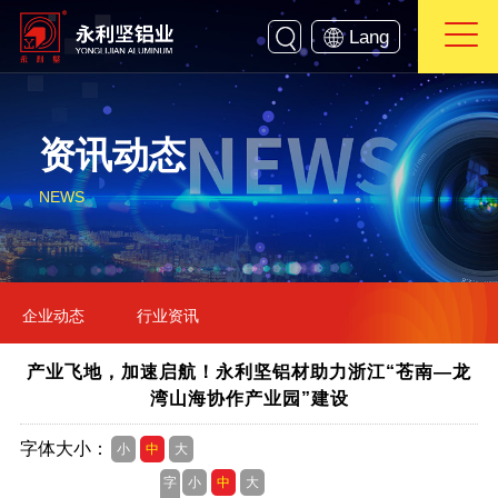
Lang
资讯动态
NEWS
企业动态
行业资讯
产业飞地，加速启航！永利坚铝材助力浙江“苍南—龙
湾山海协作产业园”建设
字体大小：
小
中
大
字
小
中
大