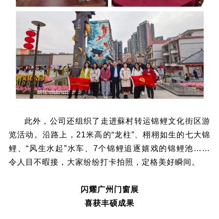
此外，公司还组织了走进蘇村转运锦鲤文化街区游
览活动。沿路上，21米高的“龙柱”、栩栩如生的七大锦
鲤、“风生水起”水车、7个锦鲤追逐嬉戏的锦鲤池……
令人目不暇接，大家纷纷打卡拍照，定格美好瞬间。
闪耀广州门窗展
喜获丰硕成果