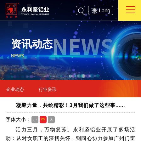
Lang
资讯动态
NEWS
企业动态
行业资讯
凝聚力量，共绘精彩！3月我们做了这些事......
字体大小：
小
中
大
活力三月，万物复苏。永利坚铝业开展了多场活
动：从对女职工的深切关怀，到同心协力参加广州门窗